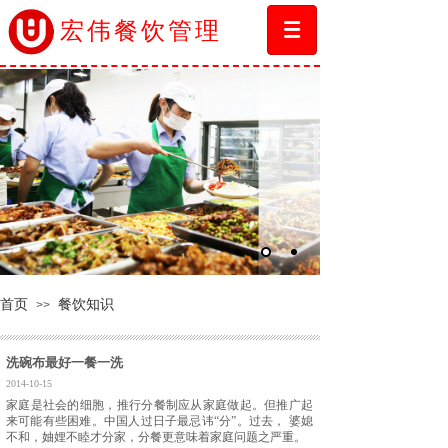
宏伟餐饮管理
首页
餐饮知识
>>
洗碗布最好一餐一洗
2014-10-15
家庭是社会的细胞，推行分餐制应从家庭做起。但推广起
来可能有些困难。中国人过日子最忌讳“分”。过去， 婆媳
不和，妯娌不睦才分家，分餐更意味着家庭问题之严重。