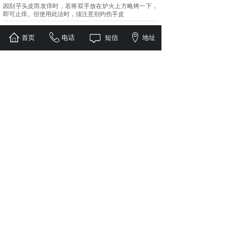
因刮芋头皮而发痒时，若将双手放在炉火上方略烤一下，
即可止痒。但使用此法时，须注意别灼伤手皮
怎样煮豆浆更健康？
首页
电话
短信
地址
2014-10-15
越来越多的人，喜欢在家中自制新鲜豆浆，觉得又卫生又
方便，但北京医院营养师李长平提醒喜欢在家自制豆浆 的
人们：煮豆浆一定要方法得当。
1
2
下一页>
末页
盐城宏伟餐饮管理有限公司
联系人：还红伟 手机：133-8261-5797
地址：盐城市盐都区西环中路8号
www.ychwcy.com
版权所有 2014-2026 ALL RIGHTS RESERVED
苏ICP备19015458
号-1