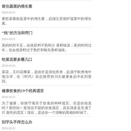
留住蔬菜的维生素
2014-10-15
要想多吸收蔬菜中的维生素，必须注意保护蔬菜中的维生
素。
“炖”的方法和窍门
2014-10-15
蒸的时间不足，会使原料不熟和少 香鲜味道；蒸的时间过
长，也会使原料过于熟烂和散失香鲜滋味。
吃菜花要多嚼几口
2014-10-15
菜花，又叫花椰菜，是由甘蓝演化而来，起源于欧洲地中
海沿岸，在《时代》杂志推荐的10大健康食品中名列第
四。
健康饮食的19个经典谎言
2014-10-15
为了健康，你恪守着关于饮食的种种箴言。但是你知道
吗？那些你一直深信不疑的饮食箴言，其实很多是充满了
片 面性的谎言！现在，是还你一个清晰的真相的时候了。
刮芋头手痒怎么办
2014-10-15